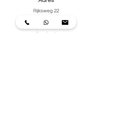
Adres
Rijksweg 22
6247 AH Gronsveld
Contact
+31(0)6 40 35 09 44
chantal@plan-22.nl
Algemene Voorwaarden
Privacyverklaring
Disclaimer
Socials