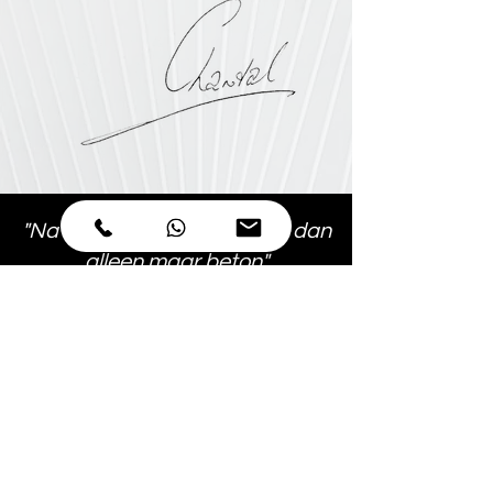
"Na ons gesprek zie ik meer dan
alleen maar beton"